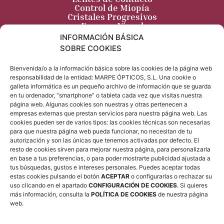
Control de Miopía
Cristales Progresivos
Examen Visual
Terapia Visual
INFORMACIÓN BÁSICA
Visión infantil
SOBRE COOKIES
Blog
Salud Visual
Bienvenida/o a la información básica sobre las cookies de la página web
Consejos y Cuidados
responsabilidad de la entidad: MARPE ÓPTICOS, S.L. Una cookie o
Tecnología y Novedades
galleta informática es un pequeño archivo de información que se guarda
Historias y Testimonios
en tu ordenador, “smartphone” o tableta cada vez que visitas nuestra
Contacto
página web. Algunas cookies son nuestras y otras pertenecen a
MARPE Ópticos
empresas externas que prestan servicios para nuestra página web. Las
cookies pueden ser de varios tipos: las cookies técnicas son necesarias
Dirección: C. Rosario, 3, 02001 Albacete
para que nuestra página web pueda funcionar, no necesitan de tu
Teléfono: 967 21 90 49
autorización y son las únicas que tenemos activadas por defecto. El
resto de cookies sirven para mejorar nuestra página, para personalizarla
marpe@marpeopticos.com
en base a tus preferencias, o para poder mostrarte publicidad ajustada a
tus búsquedas, gustos e intereses personales. Puedes aceptar todas
estas cookies pulsando el botón
ACEPTAR
o configurarlas o rechazar su
uso clicando en el apartado
CONFIGURACIÓN DE COOKIES
. Si quieres
más información, consulta la
POLÍTICA DE COOKIES
de nuestra página
web.
MARPE ÓPTICOS