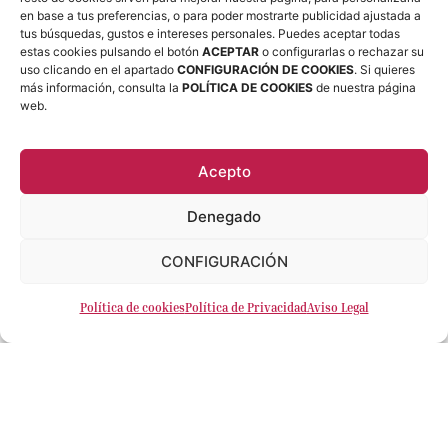
en base a tus preferencias, o para poder mostrarte publicidad ajustada a
tus búsquedas, gustos e intereses personales. Puedes aceptar todas
estas cookies pulsando el botón
ACEPTAR
o configurarlas o rechazar su
Gafas para hacer deporte:
uso clicando en el apartado
CONFIGURACIÓN DE COOKIES
. Si quieres
más información, consulta la
POLÍTICA DE COOKIES
de nuestra página
el regalo perfecto para
web.
personas activas
Acepto
Las gafas deportivas, tanto
Denegado
graduadas como sin graduar, son una
CONFIGURACIÓN
excelente opción para quienes
practican deporte de forma habitual.
Política de cookies
Política de Privacidad
Aviso Legal
Ya sea running, ciclismo, pádel,
senderismo o cualquier otra
actividad al aire libre, contar con
una protección visual adecuada