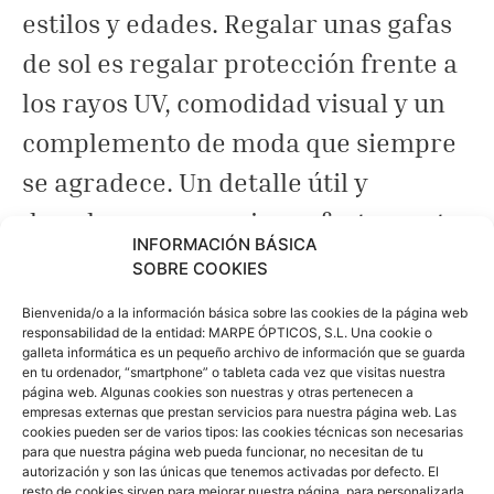
estilos y edades. Regalar unas gafas
de sol es regalar protección frente a
los rayos UV, comodidad visual y un
complemento de moda que siempre
se agradece. Un detalle útil y
duradero que encaja perfectamente
INFORMACIÓN BÁSICA
como regalo navideño.
SOBRE COOKIES
Bienvenida/o a la información básica sobre las cookies de la página web
responsabilidad de la entidad: MARPE ÓPTICOS, S.L. Una cookie o
galleta informática es un pequeño archivo de información que se guarda
en tu ordenador, “smartphone” o tableta cada vez que visitas nuestra
página web. Algunas cookies son nuestras y otras pertenecen a
empresas externas que prestan servicios para nuestra página web. Las
cookies pueden ser de varios tipos: las cookies técnicas son necesarias
para que nuestra página web pueda funcionar, no necesitan de tu
autorización y son las únicas que tenemos activadas por defecto. El
resto de cookies sirven para mejorar nuestra página, para personalizarla